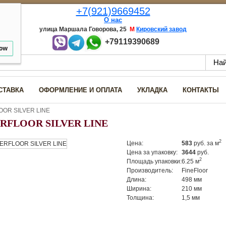
+7(921)9669452
О нас
улица Маршала Говорова, 25
М
Кировский завод
+79119390689
low
СТАВКА
ОФОРМЛЕНИЕ И ОПЛАТА
УКЛАДКА
КОНТАКТЫ
OR SILVER LINE
RFLOOR SILVER LINE
2
Цена:
583
руб.
за м
Цена за упаковку:
3644
руб.
2
Площадь упаковки:
6.25 м
Производитель:
FineFloor
Длина:
498 мм
Ширина:
210 мм
Толщина:
1,5 мм