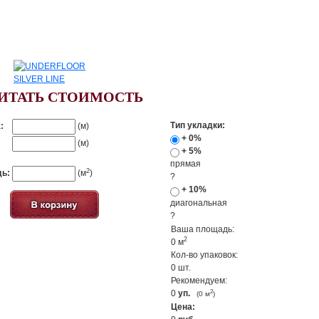
ИТАТЬ СТОИМОСТЬ
Тип укладки:
:
(м)
+ 0%
(м)
+ 5%
прямая
2
ь:
(м
)
?
+ 10%
диагональная
?
Ваша площадь:
2
0
м
Кол-во упаковок:
0
шт.
Рекомендуем:
0
уп.
2
(
0
м
)
Цена: