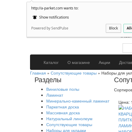
http://a-parket.com wants to:
+7(92
О нас
Show notifications
улиц
Powered by SendPulse
Block
Al
Каталог
О магазине
Акции
Доста
Главная
»
Сопутствующие товары
» Наборы для ук
Разделы
Сопу
Виниловые полы
Сортиров
Ламинат
Минерально-каменный ламинат
Цена:
Паркетная доска
Массивная доска
Натуральный линолеум
Сопутствующие товары
Наборы для укладки
НАБОР