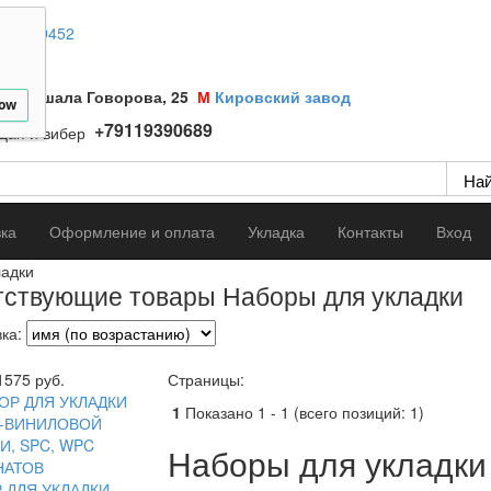
1)9669452
а Маршала Говорова, 25
М
Кировский завод
low
+79119390689
вка
Оформление и оплата
Укладка
Контакты
Вход
ладки
тствующие товары Наборы для укладки
ка:
1575
руб.
Страницы:
1
Показано
1
-
1
(всего позиций:
1
)
Наборы для укладки
 ДЛЯ УКЛАДКИ