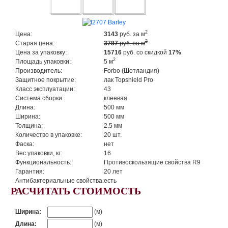
2
Цена:
3143
руб.
за м
2
Старая цена:
3787
руб. за м
Цена за упаковку:
15716
руб.
со скидкой
17%
2
Площадь упаковки:
5 м
Производитель:
Forbo (Шотландия)
Защитное покрытие:
лак Topshield Pro
Класс эксплуатации:
43
Система сборки:
клеевая
Длина:
500 мм
Ширина:
500 мм
Толщина:
2.5 мм
Количество в упаковке:
20 шт.
Фаска:
нет
Вес упаковки, кг:
16
Функциональность:
Противоскользящие свойства R9
Гарантия:
20 лет
Антибактериальные свойства:
есть
РАСЧИТАТЬ СТОИМОСТЬ
Ширина:
(м)
Длина:
(м)