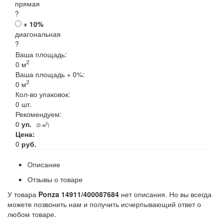
прямая
?
+ 10%
диагональная
?
Ваша площадь:
2
0
м
Ваша площадь +
0
%:
2
0
м
Кол-во упаковок:
0
шт.
Рекомендуем:
0
уп.
2
(
0
м
)
Цена:
0
руб.
Описание
Отзывы о товаре
У товара
Ponza 14911/400087684
нет описания. Но вы всегда
можете позвонить нам и получить исчерпывающий ответ о
любом товаре.