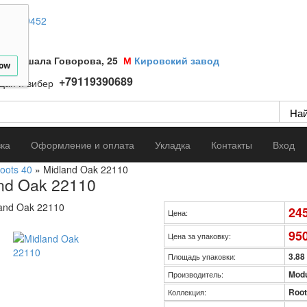
1)9669452
а Маршала Говорова, 25
М
Кировский завод
low
+79119390689
вка
Оформление и оплата
Укладка
Контакты
Вход
oots 40
» Midland Oak 22110
nd Oak 22110
24
Цена:
95
Цена за упаковку:
3.88
Площадь упаковки:
Modu
Производитель:
Root
Коллекция: