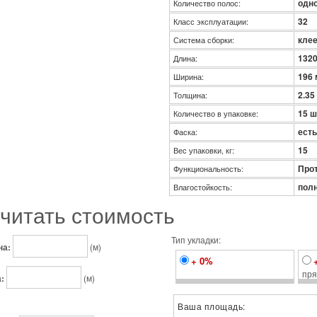
одн
Количество полос:
32
Класс эксплуатации:
кле
Система сборки:
132
Длина:
196
Ширина:
2.35
Толщина:
15 ш
Количество в упаковке:
есть
Фаска:
15
Вес упаковки, кг:
Про
Функциональность:
пол
Влагостойкость:
читать стоимость
Тип укладки:
на:
(м)
+ 0%
пр
:
(м)
Ваша площадь: