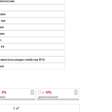
ополосник
евая
0 мм
 мм
 мм
т.
 4V
тивоскользящие свойства R10
ная
+ 5%
?
+ 10%
?
ямая
диагональная
2
0
м