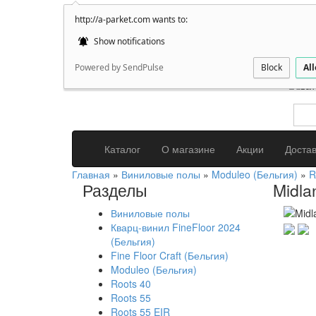
http://a-parket.com wants to:
+7(92
О нас
Show notifications
улиц
Powered by SendPulse
Block
Al
Каталог
О магазине
Акции
Доста
Главная
»
Виниловые полы
»
Moduleo (Бельгия)
»
R
Разделы
Midla
Виниловые полы
Кварц-винил FineFloor 2024
(Бельгия)
Fine Floor Craft (Бельгия)
Moduleo (Бельгия)
Roots 40
Roots 55
Roots 55 EIR