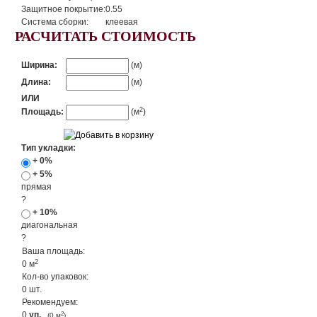
Защитное покрытие:
0.55
Система сборки:
клеевая
РАСЧИТАТЬ СТОИМОСТЬ
Ширина:
(м)
Длина:
(м)
ИЛИ
2
Площадь:
(м
)
Тип укладки:
+ 0%
+ 5%
прямая
?
+ 10%
диагональная
?
Ваша площадь:
2
0
м
Кол-во упаковок:
0
шт.
Рекомендуем:
0
уп.
2
(
0
м
)